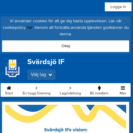
Logga in
Vi använder cookies för att ge dig bästa upplevelsen. Läs vår
cookiepolicy
här
. Genom att fortsätta använda tjänsten godkänner du
denna.
Okej
Svärdsjö IF
Välj lag
Start
En trygg förening
Lagindelning
Bli medlem
Mer