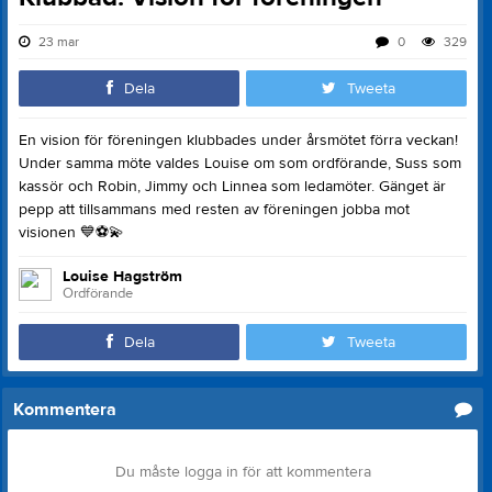
23 mar
0
329
Dela
Tweeta
En vision för föreningen klubbades under årsmötet förra veckan!
Under samma möte valdes Louise om som ordförande, Suss som
kassör och Robin, Jimmy och Linnea som ledamöter. Gänget är
pepp att tillsammans med resten av föreningen jobba mot
visionen
💙
⚽
💫
Louise Hagström
Ordförande
Dela
Tweeta
Kommentera
Du måste logga in för att kommentera