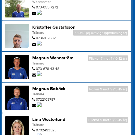
Webmaster
073-055 7272
Kristoffer Gustafsson
Tränare
F 10/12 (ej aktiv grupp=damlaget)
0736182682
Magnus Wennström
Flickor 7 mot 7 (10-12 år)
Tränare
070-678 43 48
Magnus Bobäck
Pojkar 9 mot 9 (13-15 år)
Tränare
0722108787
Lina Westerlund
Flickor 9 mot 9 (13-15 år)
Tränare
0702493523