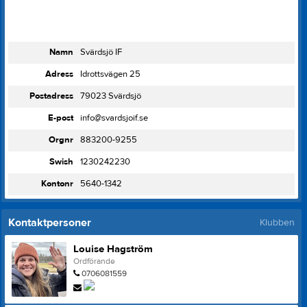
Namn
Svärdsjö IF
Adress
Idrottsvägen 25
Postadress
79023 Svärdsjö
E-post
info@svardsjoif.se
Orgnr
883200-9255
Swish
1230242230
Kontonr
5640-1342
Kontaktpersoner
Klubben
Louise Hagström
Ordförande
0706081559