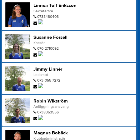
Linnea Tolf Eriksson
Sekreterare
0738480408
Susanne Forsell
Kassör
070-2710092
Jimmy Linnér
Ledamot
073-055 7272
Robin Wikström
Anläggningsansvarig
0738353556
Magnus Bobäck
Klubbadministratör