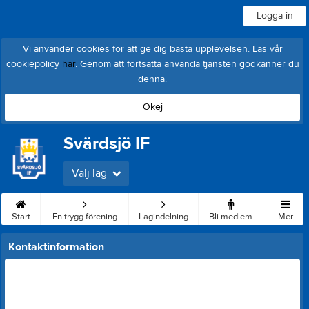
Logga in
Vi använder cookies för att ge dig bästa upplevelsen. Läs vår
cookiepolicy
här
. Genom att fortsätta använda tjänsten godkänner du
denna.
Okej
Svärdsjö IF
Välj lag
Start
En trygg förening
Lagindelning
Bli medlem
Mer
Kontaktinformation