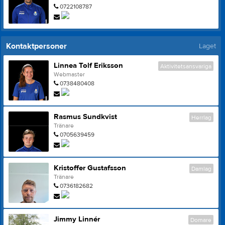
0722108787
Kontaktpersoner
Laget
Linnea Tolf Eriksson
Aktivitetsansvariga
Webmaster
0738480408
Rasmus Sundkvist
Herrlag
Tränare
0705639459
Kristoffer Gustafsson
Damlag
Tränare
0736182682
Jimmy Linnér
Domare