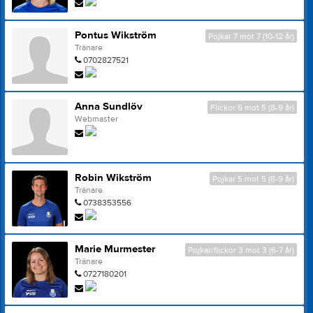
Pontus Wikström
Pojkar 7 mot 7 (10-12 år)
Tränare
0702827521
Anna Sundlöv
Flickor 5 mot 5 (8-9 år)
Webmaster
Robin Wikström
Pojkar 5 mot 5 (8-9 år)
Tränare
0738353556
Marie Murmester
Pojkar/flickor 3 mot 3 (6-7 år)
Tränare
0727180201