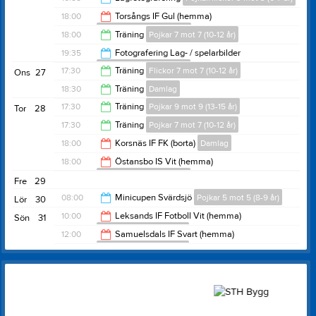
17:30
18:00
Torsångs IF Gul (hemma)
Flickor 7 mot 7 (10-12 år)
18:05
18:00
Träning
Pojkar 7 mot 7 (10-12 år)
20:00
19:35
Fotografering Lag- / spelarbilder
Pojkar 9 mot 9 (13-15 år)
19:15
17:30
Träning
Flickor 7 mot 7 (10-12 år)
Ons
27
20:25
18:30
Träning
Damlag
18:30
17:30
Träning
Pojkar 9 mot 9 (13-15 år)
Tor
28
20:00
17:30
Träning
Pojkar 7 mot 7 (10-12 år)
18:45
18:00
Korsnäs IF FK (borta)
Damlag
18:30
18:00
Östansbo IS Vit (hemma)
Pojkar 9 mot 9 (13-15 år)
20:00
Fre
29
20:00
08:00
Minicupen Svärdsjö
Pojkar 5 mot 5 (8-9 år)
Lör
30
10:00
Leksands IF Fotboll Vit (hemma)
Sön
31
Pojkar 7 mot 7 (10-12 år)
16:00
12:00
Samuelsdals IF Svart (hemma)
Pojkar 7 mot 7 (10-12 år)
12:00
14:00