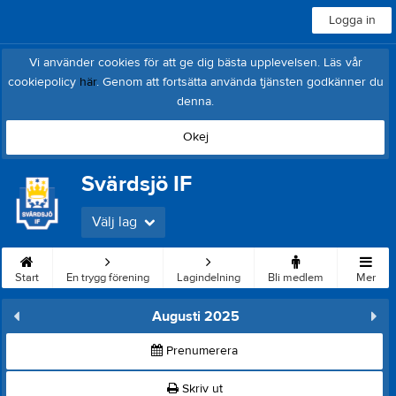
Logga in
Vi använder cookies för att ge dig bästa upplevelsen. Läs vår
cookiepolicy
här
. Genom att fortsätta använda tjänsten godkänner du
denna.
Okej
Svärdsjö IF
Välj lag
Start
En trygg förening
Lagindelning
Bli medlem
Mer
Augusti 2025
Prenumerera
Skriv ut