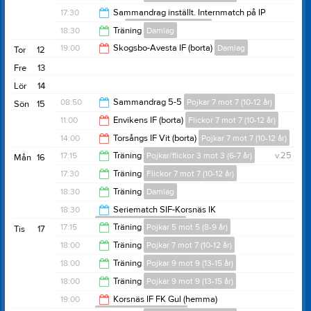
19:30
17:30
Sammandrag inställt. Internmatch på IP
istället!
Pojkar 5 mot 5 (8-9 år)
18:30
18:30
Träning
Damlag
19:15
19:00
Skogsbo-Avesta IF (borta)
Damlag
Tor
12
20:00
Fre
13
21:00
Lör
14
08:50
Sammandrag 5-5
Pojkar 7 mot 7 (10-12 år)
Sön
15
11:00
Envikens IF (borta)
Flickor 7 mot 7 (10-12 år)
11:50
14:00
Torsångs IF Vit (borta)
Pojkar 7 mot 7 (10-12 år)
13:00
17:15
Träning
Pojkar/flickor 3 mot 3 (6-7 år)
v.25
Mån
16
16:00
17:30
Träning
Flickor 7 mot 7 (10-12 år)
18:15
18:30
Träning
Damlag
18:30
18:30
Seriematch SIF-Korsnäs IK
Pojkar 7 mot 7 (10-12 år)
20:00
17:15
Träning
Pojkar 5 mot 5 (8-9 år)
Tis
17
19:30
18:00
Träning
Pojkar 7 mot 7 (10-12 år)
18:30
18:00
Träning
Pojkar 9 mot 9 (13-15 år)
19:30
18:00
Träning
Pojkar 9 mot 9 (13-15 år)
19:30
19:00
Korsnäs IF FK Gul (hemma)