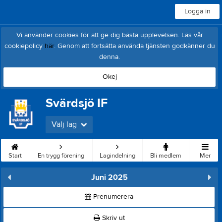
Logga in
Vi använder cookies för att ge dig bästa upplevelsen. Läs vår
cookiepolicy
här
. Genom att fortsätta använda tjänsten godkänner du
denna.
Okej
Svärdsjö IF
Välj lag
Start
En trygg förening
Lagindelning
Bli medlem
Mer
Juni 2025
Prenumerera
Skriv ut