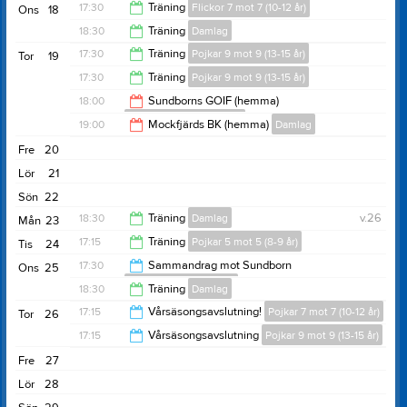
Pojkar 9 mot 9 (13-15 år)
19:30
17:30
Träning
Flickor 7 mot 7 (10-12 år)
Ons
18
21:00
18:30
Träning
Damlag
18:30
17:30
Träning
Pojkar 9 mot 9 (13-15 år)
Tor
19
20:00
17:30
Träning
Pojkar 9 mot 9 (13-15 år)
18:45
18:00
Sundborns GOIF (hemma)
Pojkar 9 mot 9 (13-15 år)
18:45
19:00
Mockfjärds BK (hemma)
Damlag
20:00
Fre
20
21:00
Lör
21
Sön
22
18:30
Träning
Damlag
v.26
Mån
23
17:15
Träning
Pojkar 5 mot 5 (8-9 år)
Tis
24
20:00
17:30
Sammandrag mot Sundborn
Ons
25
Pojkar 5 mot 5 (8-9 år)
18:15
18:30
Träning
Damlag
18:45
17:15
Vårsäsongsavslutning!
Pojkar 7 mot 7 (10-12 år)
Tor
26
20:00
17:15
Vårsäsongsavslutning
Pojkar 9 mot 9 (13-15 år)
19:00
Fre
27
19:00
Lör
28