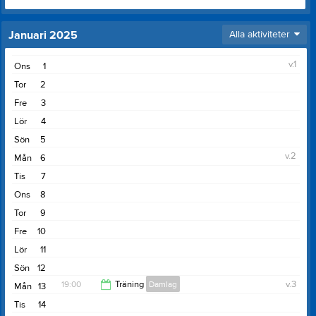
Januari 2025
Alla aktiviteter
v.1
Ons
1
Tor
2
Fre
3
Lör
4
Sön
5
v.2
Mån
6
Tis
7
Ons
8
Tor
9
Fre
10
Lör
11
Sön
12
19:00
Träning
Damlag
v.3
Mån
13
Tis
14