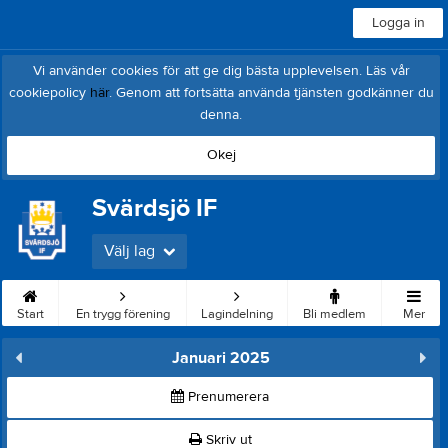
Logga in
Vi använder cookies för att ge dig bästa upplevelsen. Läs vår
cookiepolicy
här
. Genom att fortsätta använda tjänsten godkänner du
denna.
Okej
Svärdsjö IF
Välj lag
Start
En trygg förening
Lagindelning
Bli medlem
Mer
Januari 2025
Prenumerera
Skriv ut