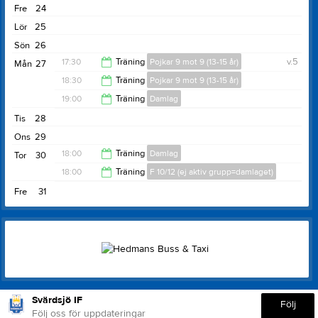
Fre
24
Lör
25
Sön
26
17:30
Träning
Pojkar 9 mot 9 (13-15 år)
v.5
Mån
27
18:30
Träning
Pojkar 9 mot 9 (13-15 år)
18:30
19:00
Träning
Damlag
19:30
Tis
28
20:00
Ons
29
18:00
Träning
Damlag
Tor
30
18:00
Träning
F 10/12 (ej aktiv grupp=damlaget)
19:00
Fre
31
19:00
Svärdsjö IF
Följ
Följ oss för uppdateringar