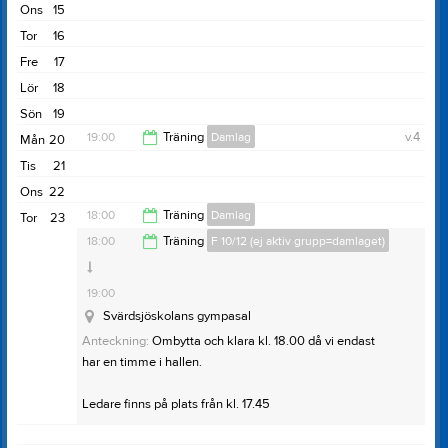
20:00
Ons
15
Tor
16
Fre
17
Lör
18
Sön
19
19:00
Träning
Damlag
v.4
Mån
20
Tis
21
20:00
Ons
22
18:00
Träning
Damlag
Tor
23
18:00
Träning
F 10/12 (ej aktiv grupp=damlaget)
19:00
Svärdsjöskolans gympasal
19:00
Anteckning:
Inomhusträning med spel och aktiv vila.
Svärdsjöskolans gympasal
För de som hinner, gärna uppvärmd och klar med
Anteckning:
Ombytta och klara kl. 18.00 då vi endast
knäkontroll när klockan slår 18.00.
har en timme i hallen.
Flicklaget deltar.
Ledare finns på plats från kl. 17.45