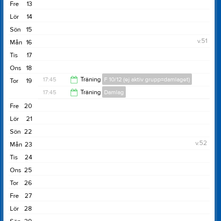
20:00
Fre
13
19:00
Lör
14
Sön
15
v.51
Mån
16
Tis
17
Ons
18
17:45
Träning
F 10/12 (ej aktiv grupp=damlaget)
Tor
19
17:45
Träning
Damlag
20:00
Fre
20
20:00
Lör
21
Sön
22
v.52
Mån
23
Tis
24
Ons
25
Tor
26
Fre
27
Lör
28