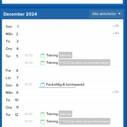
December 2024
Alla aktiviteter
v.48
Sön
1
v.49
Mån
2
Tis
3
Ons
4
18:00
Träning
Damlag
Tor
5
18:00
Träning
F 10/12 (ej aktiv grupp=damlaget)
19:00
Fre
6
19:00
Lör
7
15:15
Fackeltåg & tomteparad
Sön
8
Pojkar 7 mot 7 (10-12 år)
v.50
Mån
9
16:15
Tis
10
Ons
11
18:00
Träning
Damlag
Tor
12
18:00
Träning
F 10/12 (ej aktiv grupp=damlaget)