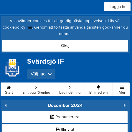
Logga in
Vi använder cookies för att ge dig bästa upplevelsen. Läs vår
cookiepolicy
här
. Genom att fortsätta använda tjänsten godkänner du
denna.
Okej
Svärdsjö IF
Välj lag
Start
En trygg förening
Lagindelning
Bli medlem
Mer
December 2024
Prenumerera
Skriv ut