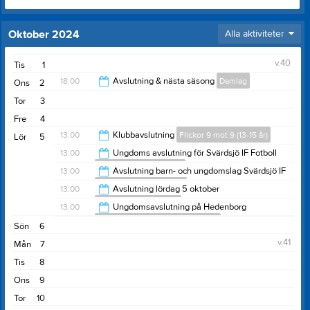
Oktober 2024
Alla aktiviteter
v.40
Tis
1
18:00
Avslutning & nästa säsong
Damlag
Ons
2
Tor
3
19:30
Fre
4
13:00
Klubbavslutning
Flickor 9 mot 9 (13-15 år)
Lör
5
13:00
Ungdoms avslutning för Svärdsjö IF Fotboll
Pojkar 7 mot 7 (10-12 år)
15:00
13:00
Avslutning barn- och ungdomslag Svärdsjö IF
Pojkar 9 mot 9 (13-15 år)
15:00
13:00
Avslutning lördag 5 oktober
Pojkar 5 mot 5 (8-9 år)
15:00
13:00
Ungdomsavslutning på Hedenborg
F 10/12 (ej aktiv grupp=damlaget)
15:00
Sön
6
15:00
v.41
Mån
7
Tis
8
Ons
9
Tor
10