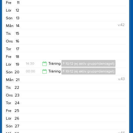
Fre
11
Lör
12
Sön
13
v.42
Mån
14
Tis
15
Ons
16
Tor
17
Fre
18
14:30
Träning
F 10/12 (ej aktiv grupp=damlaget)
Lör
19
00:00
Träning
F 10/12 (ej aktiv grupp=damlaget)
Sön
20
00:00
v.43
Mån
21
10:00
Tis
22
Ons
23
Tor
24
Fre
25
Lör
26
Sön
27