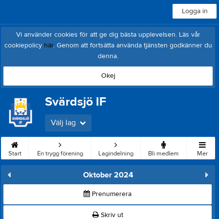
Logga in
Vi använder cookies för att ge dig bästa upplevelsen. Läs vår
cookiepolicy
här
. Genom att fortsätta använda tjänsten godkänner du
denna.
Okej
Svärdsjö IF
Välj lag
Start
En trygg förening
Lagindelning
Bli medlem
Mer
Oktober 2024
Prenumerera
Skriv ut