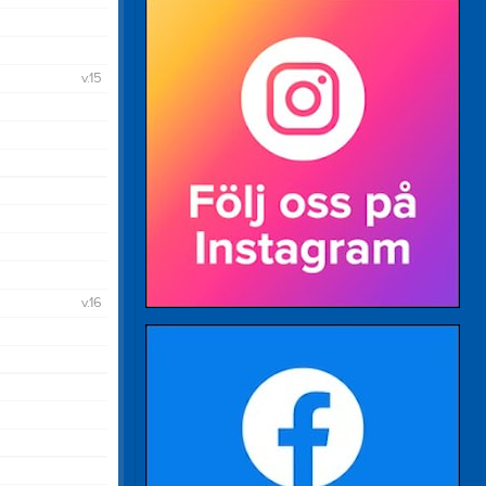
v.15
v.16