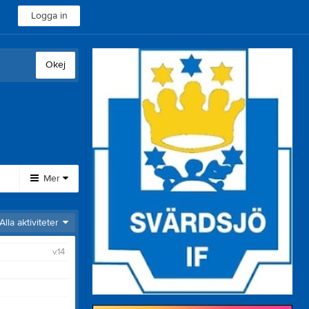
Logga in
Okej
Mer
Huvudmeny
Alla aktiviteter
Svärdsjö MiniCup
v.14
Fotbollsskola 2026
Sponsorer
Dokument