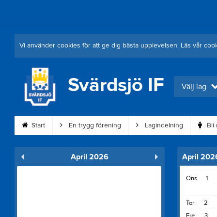
Vi använder cookies för att ge dig bästa upplevelsen. Läs vår coo
Svärdsjö IF
Välj lag
Start
En trygg förening
Lagindelning
Bli
April 2026
April 202
Ons
1
Tor
2
Fre
3