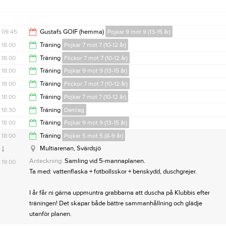
20:00
19:30
09:45
Gustafs GOIF (hemma)
Pojkar 9 mot 9 (13-15 år)
18:00
Träning
Pojkar 7 mot 7 (10-12 år)
11:45
18:00
Träning
Flickor 7 mot 7 (10-12 år)
19:00
18:00
Träning
Pojkar 9 mot 9 (13-15 år)
19:30
18:00
Träning
Flickor 7 mot 7 (10-12 år)
19:30
18:00
Träning
Pojkar 7 mot 7 (10-12 år)
19:30
18:30
Träning
Damlag
19:00
18:00
Träning
Pojkar 9 mot 9 (13-15 år)
Svartnäs
20:00
18:00
Träning
Pojkar 5 mot 5 (8-9 år)
19:30
Multiarenan, Svärdsjö
Anteckning:
Samling vid 5-mannaplanen.
19:00
Ta med: vattenflaska + fotbollsskor + benskydd, duschgrejer.
I år får ni gärna uppmuntra grabbarna att duscha på Klubbis efter
träningen! Det skapar både bättre sammanhållning och glädje
Anteckning:
Naturgräs, ta med fotbollsskor, benskydd och
utanför planen.
vattenflaska