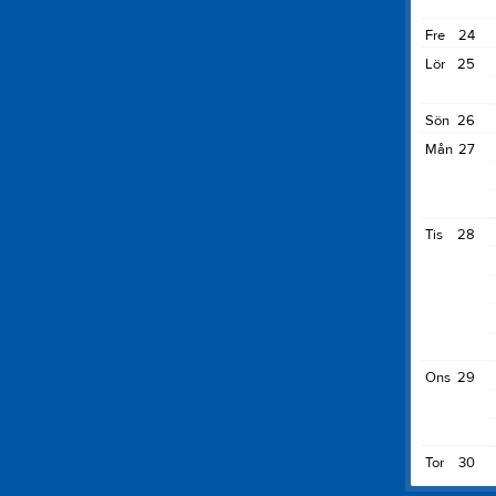
Fre
24
Lör
25
Sön
26
Mån
27
Tis
28
Ons
29
Tor
30