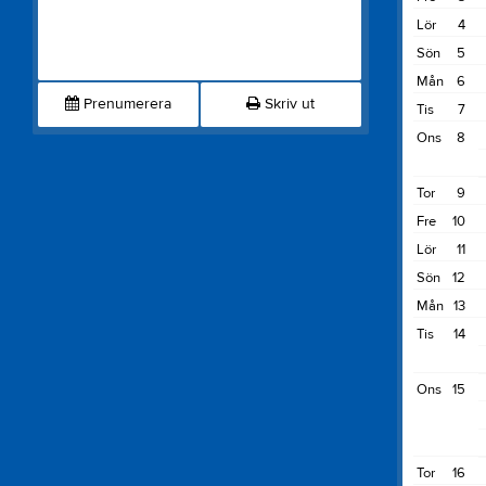
Lör
4
Sön
5
Mån
6
Prenumerera
Skriv ut
Tis
7
Ons
8
Tor
9
Fre
10
Lör
11
Sön
12
Mån
13
Tis
14
Ons
15
Tor
16