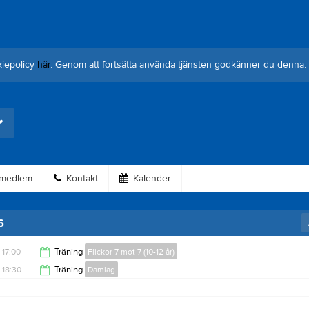
kiepolicy
här
. Genom att fortsätta använda tjänsten godkänner du denna.
 medlem
Kontakt
Kalender
6
17:00
Träning
Flickor 7 mot 7 (10-12 år)
18:30
Träning
Damlag
18:00
20:00