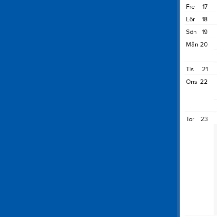
Fre
17
Lör
18
Sön
19
Mån
20
Tis
21
Ons
22
Tor
23