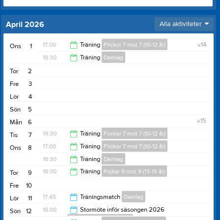
April 2026
Alla aktiviteter
17:00
Träning
Flickor 7 mot 7 (10-12 år)
v.14
Ons
1
18:30
Träning
Damlag
18:00
Tor
2
20:00
Fre
3
Lör
4
Sön
5
v.15
Mån
6
19:30
Träning
Flickor 7 mot 7 (10-12 år)
Tis
7
17:00
Träning
Flickor 7 mot 7 (10-12 år)
Ons
8
20:30
18:30
Träning
Damlag
18:00
18:00
Träning
Pojkar 9 mot 9 (13-15 år)
Tor
9
20:00
Fre
10
19:30
17:45
Träningsmatch
Damlag
Lör
11
18:00
Stormöte inför säsongen 2026
Sön
12