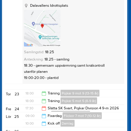
bandyplan(grus) i Linghed.
Dalavallens Idrottsplats
Kom ihåg springskor, fotbollsskor, benskydd
vattenflaska.
Samlingstid:
18:25
Anteckning:
18.25 - samling
18.30 - gemensam uppvärmning samt knäkontroll
utanför planen
19.00-20.00 - plantid
18:00
Träning
Pojkar 9 mot 9 (13-15 år)
Tor
23
18:00
Träning
Pojkar 5 mot 5 (8-9 år)
19:30
17:30
Slätta SK Svart, Pojkar Division 4 9-m 2026
Fre
24
(borta)
Pojkar 9 mot 9 (13-15 år)
19:00
09:00
Fixardag
Flickor 7 mot 7 (10-12 år)
Lör
25
19:30
10:00
Kick off
Damlag
12:00