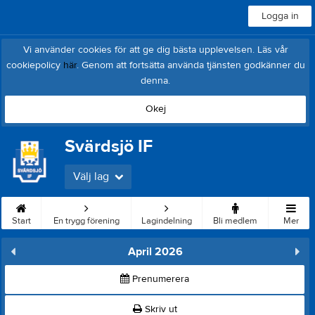
Logga in
Vi använder cookies för att ge dig bästa upplevelsen. Läs vår
cookiepolicy
här
. Genom att fortsätta använda tjänsten godkänner du
denna.
Okej
Svärdsjö IF
Välj lag
Start
En trygg förening
Lagindelning
Bli medlem
Mer
April 2026
Prenumerera
Skriv ut