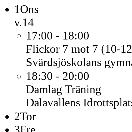
1
Ons
v.14
17:00 - 18:00
Flickor 7 mot 7 (10-12
Svärdsjöskolans gymna
18:30 - 20:00
Damlag
Träning
Dalavallens Idrottsplat
2
Tor
3
Fre