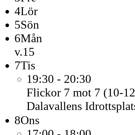
4
Lör
5
Sön
6
Mån
v.15
7
Tis
19:30 - 20:30
Flickor 7 mot 7 (10-12
Dalavallens Idrottsplat
8
Ons
17:00 - 18:00