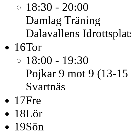
18:30 - 20:00
Damlag
Träning
Dalavallens Idrottsplat
16
Tor
18:00 - 19:30
Pojkar 9 mot 9 (13-15 
Svartnäs
17
Fre
18
Lör
19
Sön