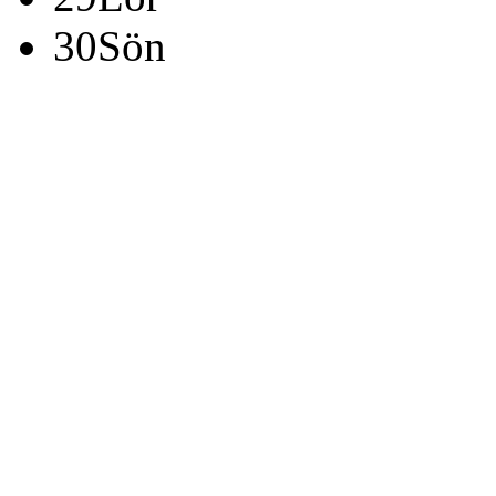
30
Sön