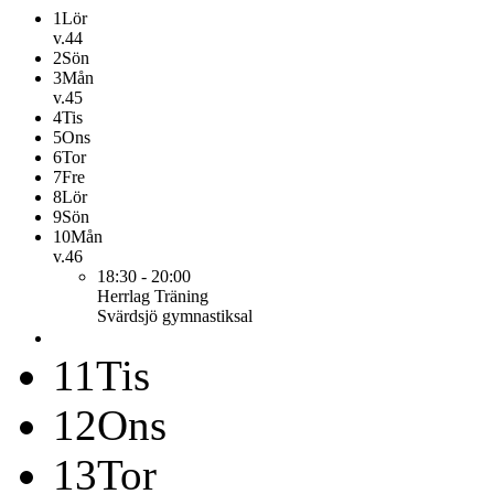
1
Lör
v.44
2
Sön
3
Mån
v.45
4
Tis
5
Ons
6
Tor
7
Fre
8
Lör
9
Sön
10
Mån
v.46
18:30 - 20:00
Herrlag
Träning
Svärdsjö gymnastiksal
11
Tis
12
Ons
13
Tor