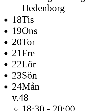
Hedenborg
18
Tis
19
Ons
20
Tor
21
Fre
22
Lör
23
Sön
24
Mån
v.48
18:30 - 20:00