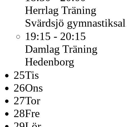
Herrlag
Träning
Svärdsjö gymnastiksal
19:15 - 20:15
Damlag
Träning
Hedenborg
25
Tis
26
Ons
27
Tor
28
Fre
29
Lör